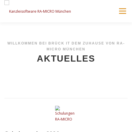
Zum
Inhalt
Menü
springen
AKTUELLES
LÖSUNGEN
SERVICE
WILLKOMMEN BEI BRÜCK IT DEM ZUHAUSE VON RA-
MICRO MÜNCHEN
VERANSTALTUNGEN
KONTAKT
BRÜCK IT
AKTUELLES
RA-MICRO – EMPFEHLEN!
KARRIERE