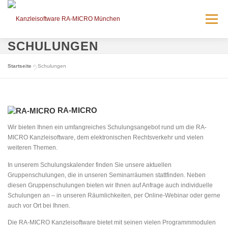
Zum
Inhalt
Menü
springen
SCHULUNGEN
AKTUELLES
LÖSUNGEN
SERVICE
Startseite
»
Schulungen
VERANSTALTUNGEN
KONTAKT
BRÜCK IT
RA-MICRO
Wir bieten Ihnen ein umfangreiches Schulungsangebot rund um die RA-
RA-MICRO – EMPFEHLEN!
KARRIERE
MICRO Kanzleisoftware, dem elektronischen Rechtsverkehr und vielen
weiteren Themen.
In unserem Schulungskalender finden Sie unsere aktuellen
Gruppenschulungen, die in unseren Seminarräumen stattfinden. Neben
diesen Gruppenschulungen bieten wir Ihnen auf Anfrage auch individuelle
Schulungen an – in unseren Räumlichkeiten, per Online-Webinar oder gerne
auch vor Ort bei Ihnen.
Die RA-MICRO Kanzleisoftware bietet mit seinen vielen Programmmodulen