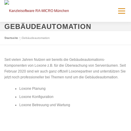
Zum
Inhalt
Menü
springen
GEBÄUDEAUTOMATION
AKTUELLES
LÖSUNGEN
SERVICE
Startseite
»
Gebäudeautomation
VERANSTALTUNGEN
KONTAKT
BRÜCK IT
Seit vielen Jahren Nutzen wir bereits die Gebäudeautomations-
Komponenten von Loxone z.B. für die Überwachung von Serverräumen. Seit
Februar 2020 sind wir auch ganz offizell Loxonepartner und unterstützen Sie
RA-MICRO – EMPFEHLEN!
KARRIERE
jetzt noch professioneller bei Themen rund um die Gebäudeautomation.
Loxone Planung
Loxone Konfiguration
Loxone Betreuung und Wartung