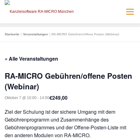
Zum
Inhalt
Menü
springen
Startseite
»
Veranstaltungen
»
RA-MICRO Gebühren/offene Posten (Webinar)
AKTUELLES
LÖSUNGEN
SERVICE
« Alle Veranstaltungen
VERANSTALTUNGEN
KONTAKT
BRÜCK IT
RA-MICRO Gebühren/offene Posten
RA-MICRO – EMPFEHLEN!
KARRIERE
(Webinar)
€249,00
Oktober 7 @ 10:00
-
14:00
Ziel der Schulung ist der sichere Umgang mit dem
Gebührenprogramm und Zusammenhänge des
Gebührenprogrammes und der Offene-Posten-Liste mit
den anderen Modulen von RA-MICRO.